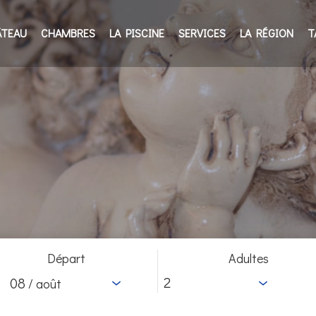
ÂTEAU
CHAMBRES
LA PISCINE
SERVICES
LA RÉGION
T
Départ
Adultes
08
/ août