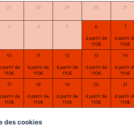
27
28
29
30
31
3
4
5
6
7
à partir de
à partir d
110€
110€
10
11
12
13
14
à partir de
à partir de
à partir de
à partir de
à partir d
110€
110€
110€
110€
110€
17
18
19
20
21
à partir de
à partir de
à partir de
à partir de
à partir d
110€
110€
110€
110€
110€
24
25
26
27
28
se des cookies
à partir de
à partir de
à partir de
à partir de
à partir d
110€
110€
110€
110€
110€
La Tour Blanche