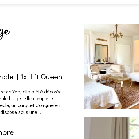
ge
imple
|
1x Lit Queen
rc arrière, elle a été décorée
rale beige. Elle comporte
le, un parquet d'origine en
 disposé sous une...
mbre